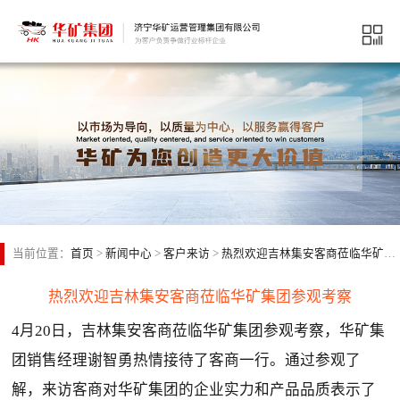
当前位置：
首页
>
新闻中心
>
客户来访
>
热烈欢迎吉林集安客商莅临华矿集团参观考察
热烈欢迎吉林集安客商莅临华矿集团参观考察
4月20日，吉林集安客商莅临华矿集团参观考察，华矿集
团销售经理谢智勇热情接待了客商一行。通过参观了
解，来访客商对华矿集团的企业实力和产品品质表示了