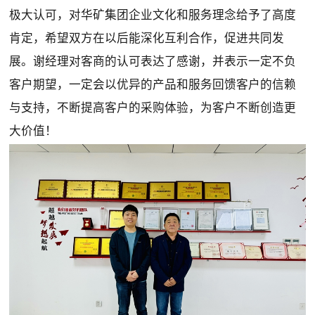
极大认可，对华矿集团企业文化和服务理念给予了高度
肯定，希望双方在以后能深化互利合作，促进共同发
展。谢经理对客商的认可表达了感谢，并表示一定不负
客户期望，一定会以优异的产品和服务回馈客户的信赖
与支持，不断提高客户的采购体验，为客户不断创造更
大价值！