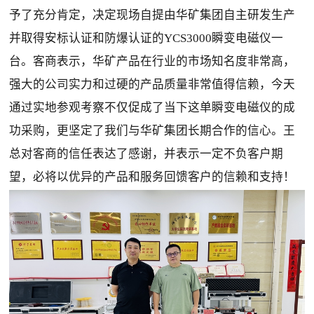
予了充分肯定，决定现场自提由华矿集团自主研发生产
并取得安标认证和防爆认证的YCS3000瞬变电磁仪一
台。客商表示，华矿产品在行业的市场知名度非常高，
强大的公司实力和过硬的产品质量非常值得信赖，今天
通过实地参观考察不仅促成了当下这单瞬变电磁仪的成
功采购，更坚定了我们与华矿集团长期合作的信心。王
总对客商的信任表达了感谢，并表示一定不负客户期
望，必将以优异的产品和服务回馈客户的信赖和支持！