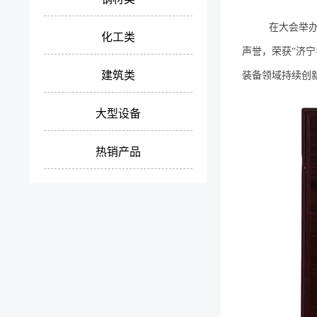
在大会举办
化工类
声誉，荣获“济
建筑类
装备领域持续创
大型设备
热销产品