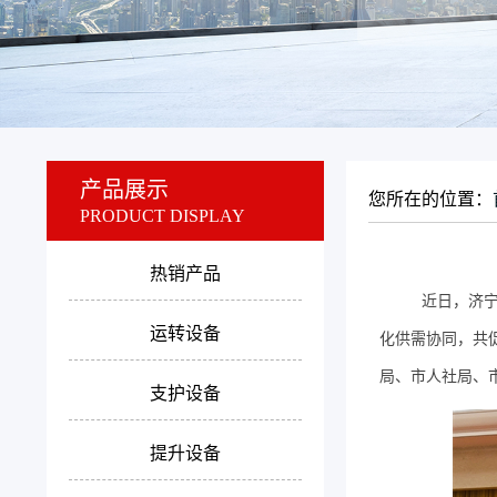
产品展示
您所在的位置：
PRODUCT DISPLAY
热销产品
近日，济宁
运转设备
化供需协同，共
局、市人社局、
支护设备
提升设备