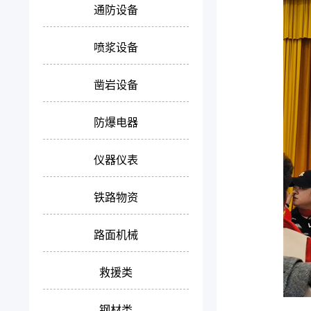
通防设备
喷浆设备
凿岩设备
防爆电器
仪器仪表
铁路物资
路面机械
救援类
钢材类