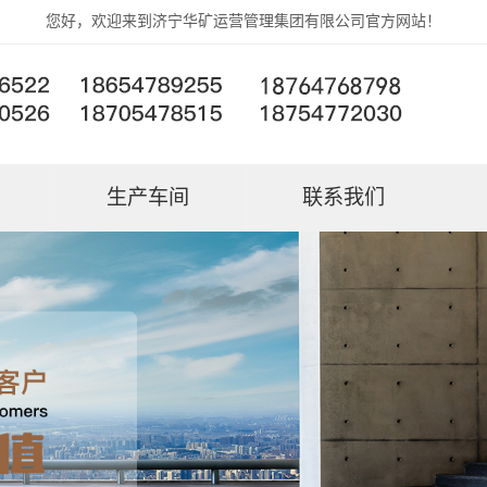
您好，欢迎来到济宁华矿运营管理集团有限公司官方网站！
生产车间
联系我们