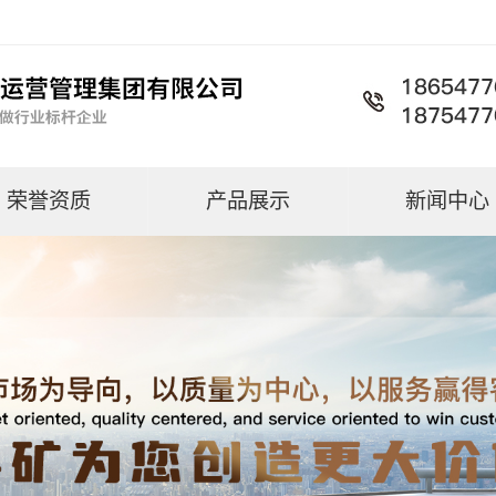
荣誉资质
产品展示
新闻中心