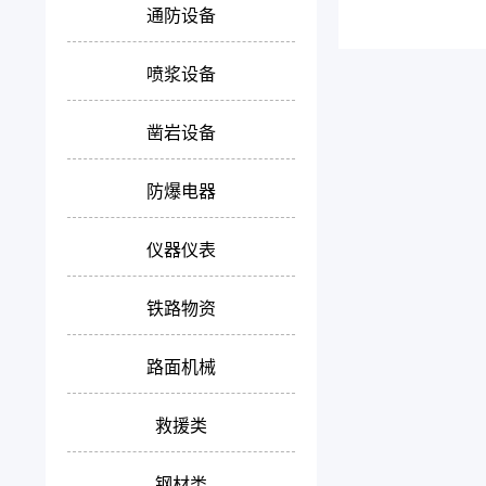
通防设备
喷浆设备
凿岩设备
防爆电器
仪器仪表
铁路物资
路面机械
救援类
钢材类