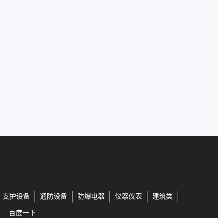
支护设备
通防设备
防爆电器
仪器仪表
建筑类
百度一下